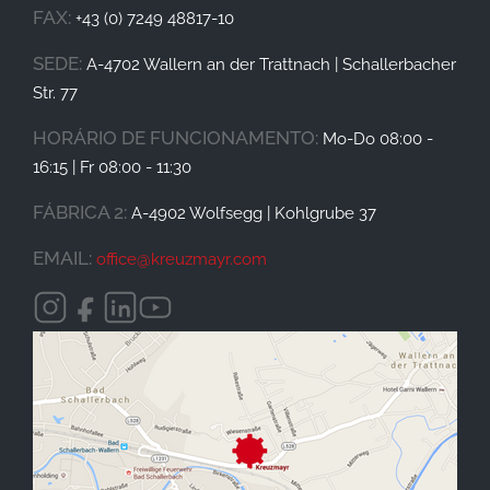
FAX:
+43 (0) 7249 48817-10
SEDE:
A-4702 Wallern an der Trattnach | Schallerbacher
Str. 77
HORÁRIO DE FUNCIONAMENTO
:
Mo-Do 08:00 -
16:15 | Fr 08:00 - 11:30
FÁBRICA 2:
A-4902 Wolfsegg | Kohlgrube 37
EMAIL:
office@
kreuzmayr.com