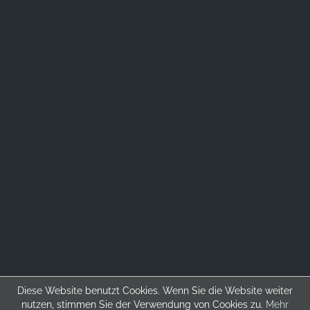
Diese Website benutzt Cookies. Wenn Sie die Website weiter
["Portugiesisch":] Kreuzmayr Maschinenbau GmbH ©
2026
.
nutzen, stimmen Sie der Verwendung von Cookies zu.
Mehr