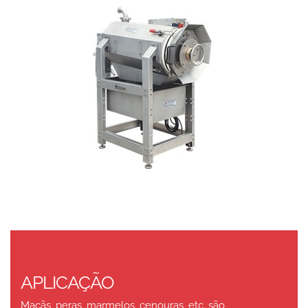
APLICAÇÃO
Maçãs, peras, marmelos, cenouras, etc. são