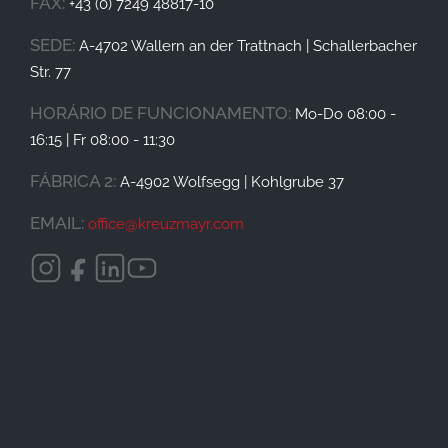
FAX:
+43 (0) 7249 48817-10
SEDE:
A-4702 Wallern an der Trattnach | Schallerbacher
Str. 77
HORÁRIO DE FUNCIONAMENTO
:
Mo-Do 08:00 -
16:15 | Fr 08:00 - 11:30
FÁBRICA 2:
A-4902 Wolfsegg | Kohlgrube 37
EMAIL:
office@
kreuzmayr.com